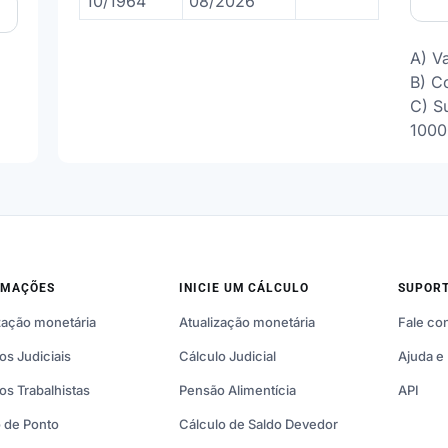
10/1964
08/2026
A) V
B) C
C) Su
1000
RMAÇÕES
INICIE UM CÁLCULO
SUPOR
zação monetária
Atualização monetária
Fale co
os Judiciais
Cálculo Judicial
Ajuda e
os Trabalhistas
Pensão Alimentícia
API
 de Ponto
Cálculo de Saldo Devedor