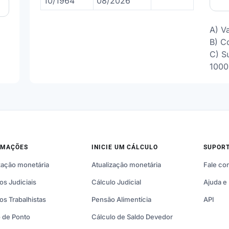
10/1964
08/2026
A) V
B) C
C) Su
1000
RMAÇÕES
INICIE UM CÁLCULO
SUPOR
zação monetária
Atualização monetária
Fale co
os Judiciais
Cálculo Judicial
Ajuda e
os Trabalhistas
Pensão Alimentícia
API
 de Ponto
Cálculo de Saldo Devedor