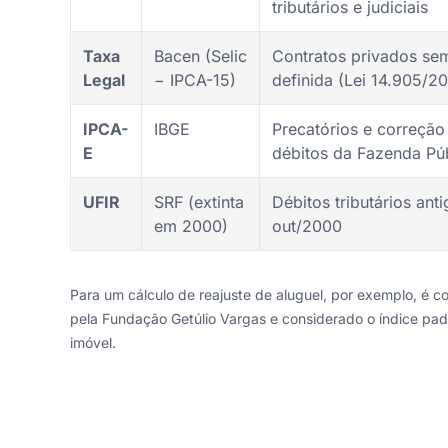
tributários e judiciais
Taxa
Bacen (Selic
Contratos privados se
Legal
− IPCA-15)
definida (Lei 14.905/2
IPCA-
IBGE
Precatórios e correção
E
débitos da Fazenda Pú
UFIR
SRF (extinta
Débitos tributários anti
em 2000)
out/2000
Para um cálculo de reajuste de aluguel, por exemplo, é 
pela Fundação Getúlio Vargas e considerado o índice pad
imóvel.