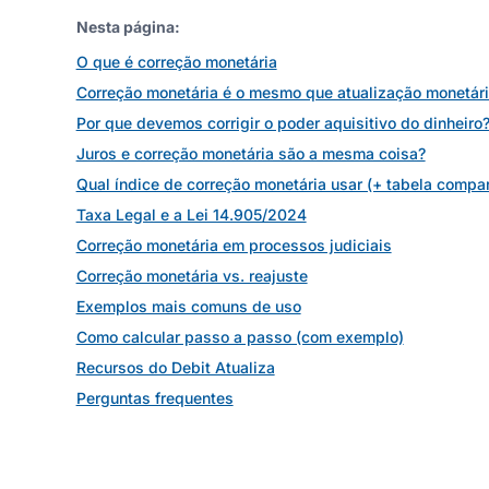
Nesta página:
O que é correção monetária
Correção monetária é o mesmo que atualização monetár
Por que devemos corrigir o poder aquisitivo do dinheiro
Juros e correção monetária são a mesma coisa?
Qual índice de correção monetária usar (+ tabela compar
Taxa Legal e a Lei 14.905/2024
Correção monetária em processos judiciais
Correção monetária vs. reajuste
Exemplos mais comuns de uso
Como calcular passo a passo (com exemplo)
Recursos do Debit Atualiza
Perguntas frequentes